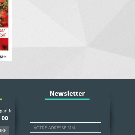
Newsletter
gan.fr
 00
IRE