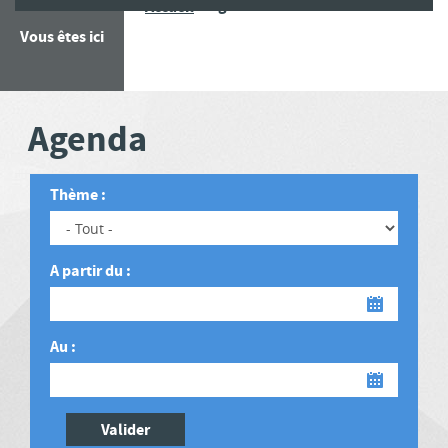
Agenda
Accueil
Vous êtes ici
Agenda
Thème :
A partir du :
Date
Au :
Date
Valider