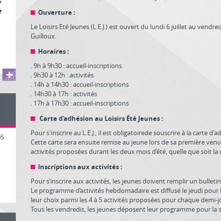
s
7
Ouverture :
Le Loisirs Eté Jeunes (L.E.J.) est ouvert du lundi 6 juillet au vendre
Guilloux.
Horaires :
. 9h à 9h30 : accueil-inscriptions
. 9h30 à 12h : activités
. 14h à 14h30 : accueil-inscriptions
. 14h30 à 17h : activités
. 17h à 17h30 : accueil-inscriptions
Carte d'adhésion au Loisirs Été Jeunes :
Pour s'inscrire au L.E.J., il est obligatoirede souscrire à la carte 
05
Cette carte sera ensuite remise au jeune lors de sa première venue 
activités proposées durant les deux mois d’été, quelle que soit la
Inscriptions aux activités :
Pour s’inscrire aux activités, les jeunes doivent remplir un bulleti
Le programme d’activités hebdomadaire est diffusé le jeudi pour l
leur choix parmi les 4 à 5 activités proposées pour chaque demi-
Tous les vendredis, les jeunes déposent leur programme pour la 