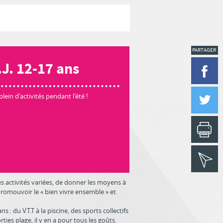
PARTAGER
.J. 12-17 ans
 plein d'activités pendant l'été !
s activités variées, de donner les moyens à
 promouvoir le « bien vivre ensemble » et
s : du V.T.T à la piscine, des sports collectifs
rties plage, il y en a pour tous les goûts.