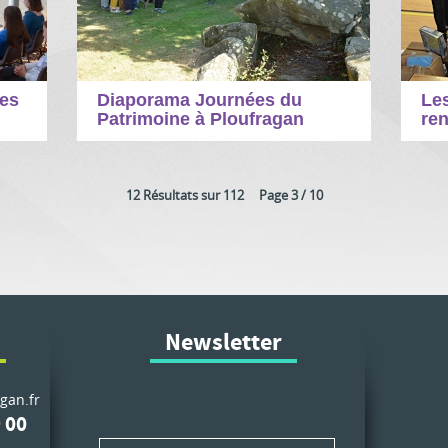
les
Diaporama Journées du
Les
Patrimoine à Ploufragan
ren
12 Résultats sur 112 Page 3 / 10
Newsletter
gan.fr
 00