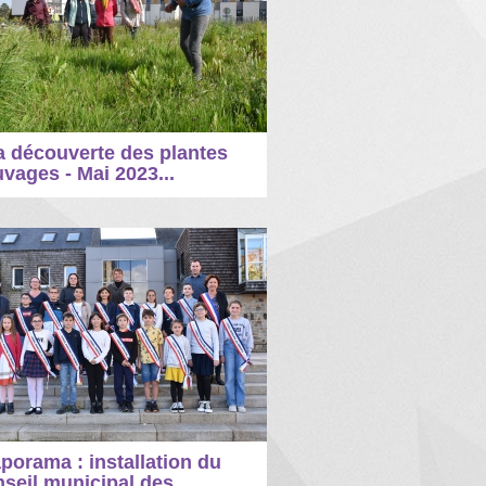
a découverte des plantes
vages - Mai 2023...
porama : installation du
seil municipal des...