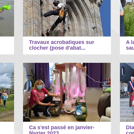
Travaux acrobatiques sur
A l
clocher (pose d'abat...
sau
Ca s'est passé en janvier-
Dia
.
février 2023
con