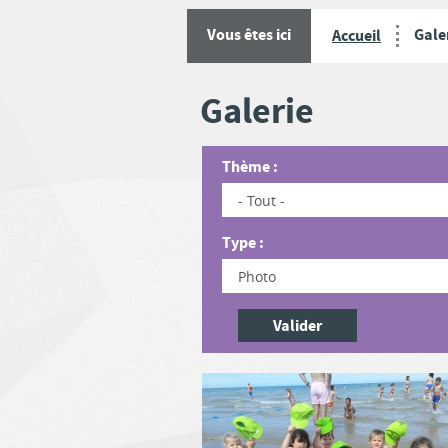
Gale
Vous êtes ici
Accueil
Galerie
Thème :
Type :
Valider