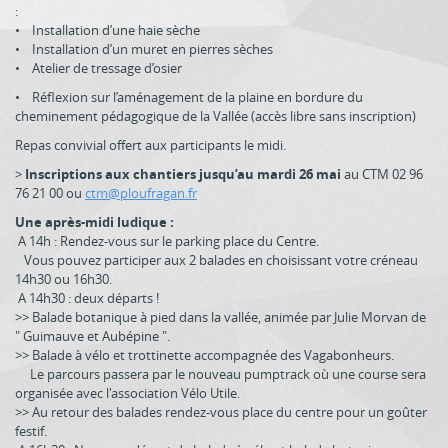
:
• Installation d’une haie sèche
• Installation d’un muret en pierres sèches
• Atelier de tressage d’osier
• Réflexion sur l’aménagement de la plaine en bordure du
cheminement pédagogique de la Vallée (accès libre sans inscription)
Repas convivial offert aux participants le midi.
>
Inscriptions aux chantiers jusqu’au mardi 26 mai
au CTM 02 96
76 21 00 ou
ctm@ploufragan.fr
Une après-midi ludique :
A 14h : Rendez-vous sur le parking place du Centre.
Vous pouvez participer aux 2 balades en choisissant votre créneau
14h30 ou 16h30.
A 14h30 : deux départs !
>> Balade botanique à pied dans la vallée, animée par Julie Morvan de
" Guimauve et Aubépine ".
>> Balade à vélo et trottinette accompagnée des Vagabonheurs.
Le parcours passera par le nouveau pumptrack où une course sera
organisée avec l'association Vélo Utile.
>> Au retour des balades rendez-vous place du centre pour un goûter
festif.