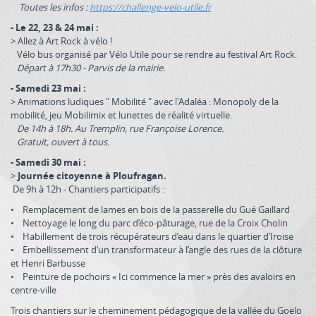
Toutes les infos :
https://challenge-velo-utile.fr
- Le 22, 23 & 24 mai :
> Allez à Art Rock à vélo !
Vélo bus organisé par Vélo Utile pour se rendre au festival Art Rock.
Départ à 17h30 - Parvis de la mairie.
- Samedi 23 mai :
> Animations ludiques " Mobilité " avec l'Adaléa : Monopoly de la
mobilité, jeu Mobilimix et lunettes de réalité virtuelle.
De 14h à 18h. Au Tremplin, rue Françoise Lorence.
Gratuit, ouvert à tous.
- Samedi 30 mai :
>
Journée citoyenne à Ploufragan.
De 9h à 12h - Chantiers participatifs :
• Remplacement de lames en bois de la passerelle du Gué Gaillard
• Nettoyage le long du parc d’éco-pâturage, rue de la Croix Cholin
• Habillement de trois récupérateurs d’eau dans le quartier d’Iroise
• Embellissement d’un transformateur à l’angle des rues de la clôture
et Henri Barbusse
• Peinture de pochoirs « Ici commence la mer » près des avaloirs en
centre-ville
Trois chantiers sur le cheminement pédagogique de la vallée du Goëlo