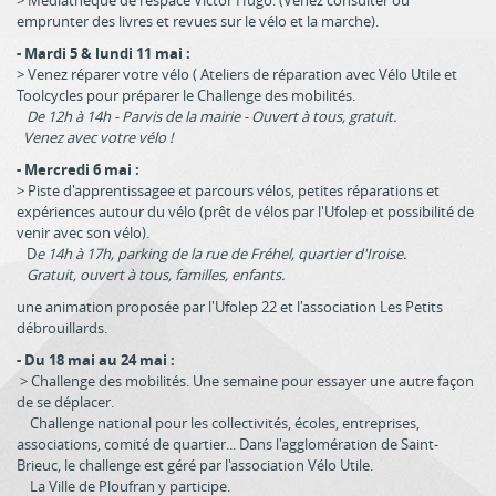
> Médiathèque de l'espace Victor Hugo. (Venez consulter ou
emprunter des livres et revues sur le vélo et la marche).
- Mardi 5 & lundi 11 mai :
> Venez réparer votre vélo ( Ateliers de réparation avec Vélo Utile et
Toolcycles pour préparer le Challenge des mobilités.
De 12h à 14h - Parvis de la mairie - Ouvert à tous, gratuit.
Venez avec votre vélo !
- Mercredi 6 mai :
> Piste d'apprentissagee et parcours vélos, petites réparations et
expériences autour du vélo (prêt de vélos par l'Ufolep et possibilité de
venir avec son vélo).
D
e 14h à 17h, parking de la rue de Fréhel, quartier d'Iroise.
Gratuit, ouvert à tous, familles, enfants.
une animation proposée par l'Ufolep 22 et l'association Les Petits
débrouillards.
- Du 18 mai au 24 mai :
> Challenge des mobilités. Une semaine pour essayer une autre façon
de se déplacer.
Challenge national pour les collectivités, écoles, entreprises,
associations, comité de quartier... Dans l'agglomération de Saint-
Brieuc, le challenge est géré par l'association Vélo Utile.
La Ville de Ploufran y participe.