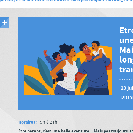
Etr
une
Mai
lon
tra
23 ju
Organis
Horaires:
19h à 21h
Etre parent, c'est une belle aventure... Mais pas toujours un