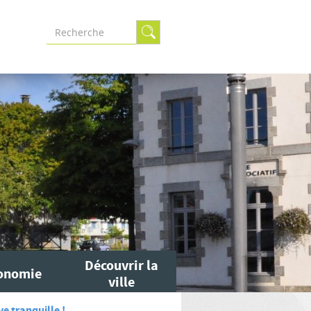
Formulaire
de
recherche
Découvrir la
onomie
ville
ve tranquille !