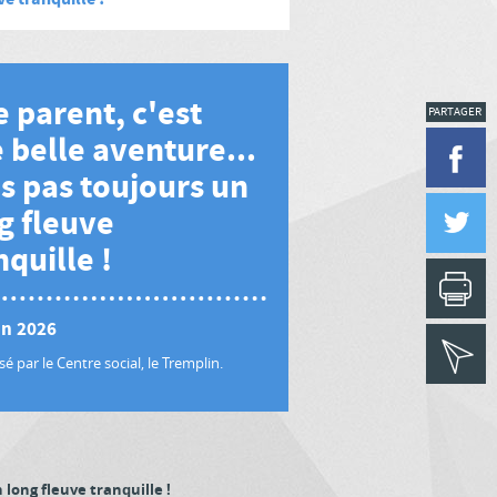
e parent, c'est
PARTAGER
 belle aventure...
s pas toujours un
g fleuve
nquille !
in 2026
é par le Centre social, le Tremplin.
 long fleuve tranquille !