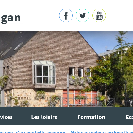
vices
Les loisirs
Formation
Ec
parent, c'est une belle aventure... Mais pas toujours un long fleu