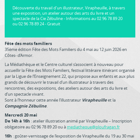
Découverte du travail d'un illustrateur, Virapheuille, à travers
une exposition, un atelier autour des arts du livre et un
spectacle de la Cie Zébuline - Informations au 02 96 78 89 20
ou 02 96 78 89 24 - Gratuit
Fête des mots familiers
35ème édition Fête des Mots Familiers du 4 mai au 12 juin 2026 en
Côtes- d’Armor.
La Médiathèque et le Centre culturel s’associent à nouveau pour
accueillir la Fête des Mots Familiers, festival littéraire itinérant organisé
par la Ligue de l’Enseignement 22, qui propose aux enfants et aux plus
grands de découvrir le travail d’un illustrateur à travers des
rencontres, des expositions, des ateliers autour des arts du livre et
d’un spectacle vivant.
Sont à l’honneur cette année l’illustrateur
Virapheuille
et la
Compagnie Zébuline
.
Mercredi 20 mai
De 14h à 16h
: atelier illustration animé par Virapheuille – Inscription
obligatoire au 02 96 78 89 20 ou à
mediatheque@ploufragan.fr
16h
: goûter-vernissage de l’exposition de Virapheuille du 19 au 30 mai