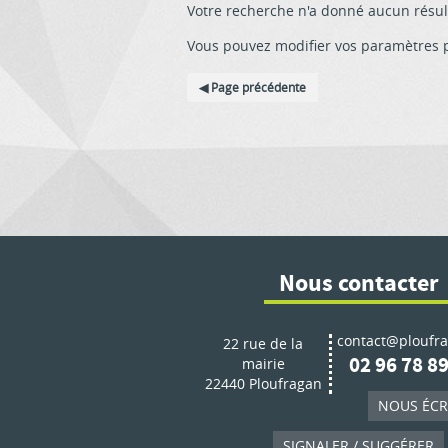
Votre recherche n'a donné aucun résul
Vous pouvez modifier vos paramètres 
Page précédente
Nous contacter
contact@ploufra
22 rue de la
02 96 78 89
mairie
22440 Ploufragan
NOUS ÉCR
SIGNALER / SUGGÉRER