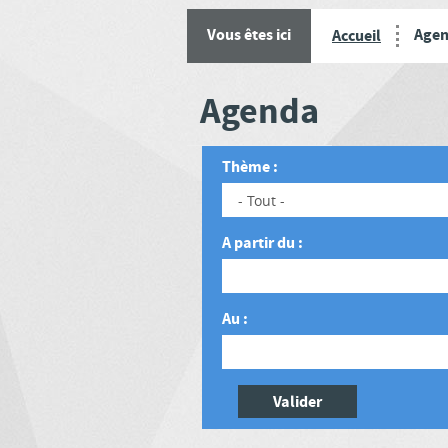
Age
Vous êtes ici
Accueil
Agenda
Thème :
A partir du :
Date
Au :
Date
Valider