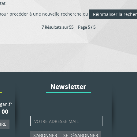
tat.
pour procéder à une nouvelle recherche ou
Réinitialiser la reche
7 Résultats sur 55 Page 5 / 5
Newsletter
gan.fr
 00
IRE
S'ABONNER
SE DÉSABONNER